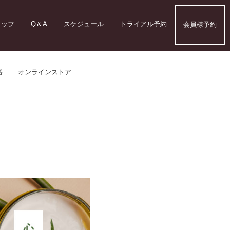
タッフ
Q＆A
スケジュール
トライアル予約
会員様予約
浴
オンラインストア